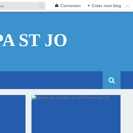
Connexion
+
Créer mon blog
A ST JO