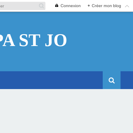
Connexion
+
Créer mon blog
A ST JO