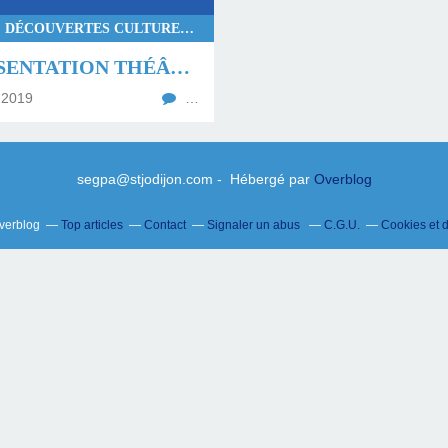
PROJETS, DÉCOUVERTES CULTURELLES
REPRÉSENTATION THÉÂTRALE POUR NOS ÉLÈVES
 2019
…
segpa@stjodijon.com - Hébergé par
Overblog
Overblog
Top articles
Contact
Signaler un abus
C.G.U.
Cookies et 