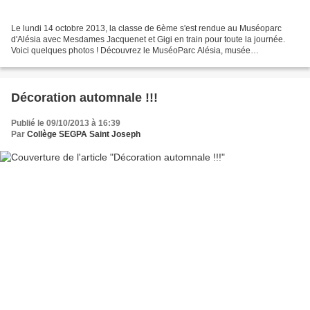
Le lundi 14 octobre 2013, la classe de 6ème s'est rendue au Muséoparc
d'Alésia avec Mesdames Jacquenet et Gigi en train pour toute la journée.
Voici quelques photos ! Découvrez le MuséoParc Alésia, musée
archéologique de la bataille d'Alésia. Vivez l'histoire...
Décoration automnale !!!
Publié le 09/10/2013 à 16:39
Par
Collège SEGPA Saint Joseph