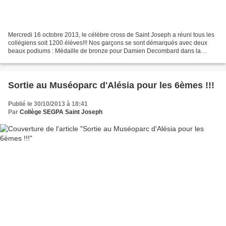
Mercredi 16 octobre 2013, le célèbre cross de Saint Joseph a réuni tous les
collégiens soit 1200 élèves!!! Nos garçons se sont démarqués avec deux
beaux podiums : Médaille de bronze pour Damien Decombard dans la
course des 5èmes garçons et médaille d'argent...
Sortie au Muséoparc d'Alésia pour les 6èmes !!!
Publié le 30/10/2013 à 18:41
Par
Collège SEGPA Saint Joseph