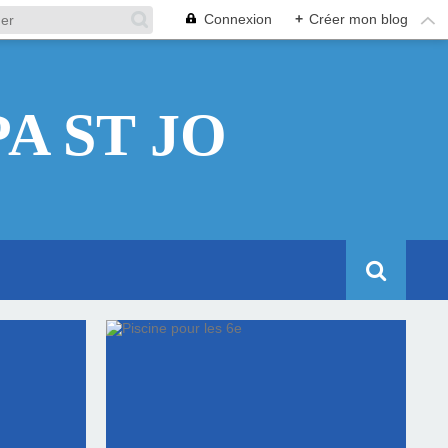
Connexion
+
Créer mon blog
A ST JO