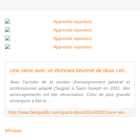
Une serre avec un étonnant bitunnel de deux cent soixante-cinq mètres carrés
Avec l'arrivée de la section d'enseignement général et
professionnel adapté (Segpa) à Saint-Joseph en 2011, des
aménagements ont été nécessaires. Celui de plus grande
envergure a été la ...
http://www.bienpublic.com/grand-dijon/2014/03/21/une-serre-avec-un-etonnant-bitunnel-de-deux-cent-soixante-cinq-metres-carres
#Projets