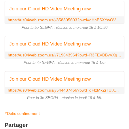
Join our Cloud HD Video Meeting now
https://us04web.zoom.us/j/858305603?pwd=dHhESXYwOVY0eHUwY1NsTlgwWk9uZz09
Pour la 5e SEGPA : réunion le mercredi 15 à 10h30
Join our Cloud HD Video Meeting now
https://us04web.zoom.us/j/719643964?pwd=R3FEVDBvVXgxcDBjcHVRN0pxV0YvQT09
Pour la 4e SEGPA : réunion le mercredi 15 à 15h
Join our Cloud HD Video Meeting now
https://us04web.zoom.us/j/544437466?pwd=dFlzMkZiTUlXZlBqcEJxTjI4Q25UZz09
Pour la 3e SEGPA : réunion le jeudi 16 à 15h
#Défis confinement
Partager