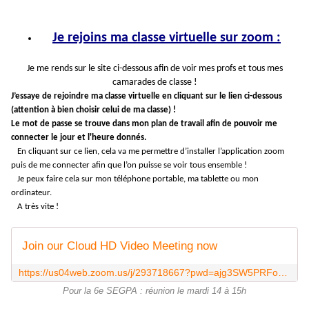
Je rejoins ma classe virtuelle sur zoom :
Je me rends sur le site ci-dessous afin de voir mes profs et tous mes
camarades de classe !
J’essaye de rejoindre ma classe virtuelle en cliquant sur
le lien ci-dessous
(attention à bien choisir celui de ma classe) !
Le mot de passe se trouve dans mon plan de travail afin de pouvoir me
connecter le jour et l'heure donnés.
En cliquant sur ce lien, cela va me permettre d’installer l’application zoom
puis de me connecter afin que l’on puisse se voir tous ensemble !
Je peux faire cela sur mon téléphone portable, ma tablette ou mon
ordinateur.
A très vite !
Join our Cloud HD Video Meeting now
https://us04web.zoom.us/j/293718667?pwd=ajg3SW5PRFoxM3h3aWJvZk1jM0kvQT09
Pour la 6e SEGPA : réunion le mardi 14 à 15h