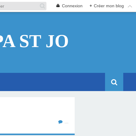
Connexion
+
Créer mon blog
A ST JO
…