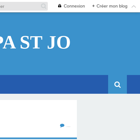
Connexion
+
Créer mon blog
A ST JO
…