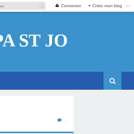
Connexion
+
Créer mon blog
A ST JO
…