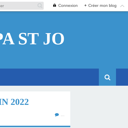
Connexion
+
Créer mon blog
A ST JO
IN 2022
…