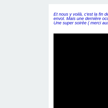
Et nous y voilà, c'est la fin 
envol. Mais une dernière occ
Une super soirée ( merci aux