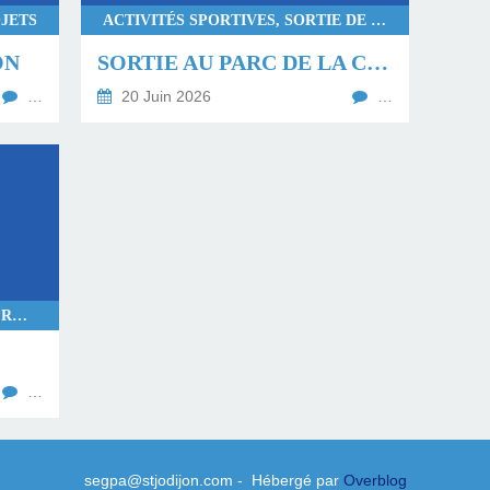
JETS
ACTIVITÉS SPORTIVES, SORTIE DE COHÉSION
ON
SORTIE AU PARC DE LA COLOMBIÈRE
…
20 Juin 2026
…
DÉCOUVERTES CULTURELLES, PROJETS
…
segpa@stjodijon.com - Hébergé par
Overblog