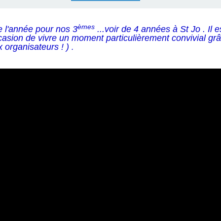
èmes
de l'année pour nos 3
...voir de 4 années à St Jo . Il 
asion de vivre un moment particulièrement convivial grâc
 organisateurs ! )
.