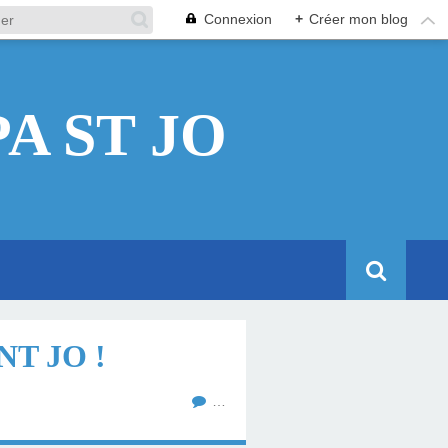
Connexion
+
Créer mon blog
A ST JO
T JO !
…