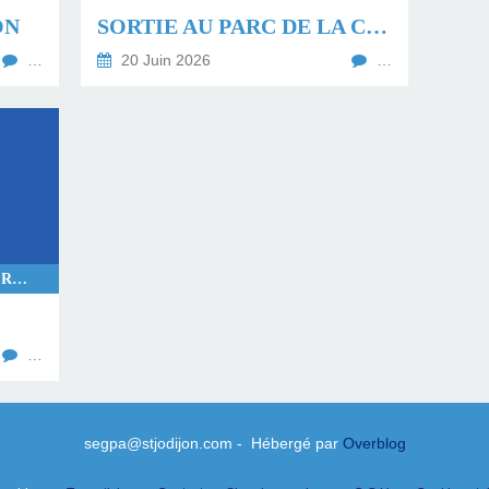
ON
SORTIE AU PARC DE LA COLOMBIÈRE
…
20 Juin 2026
…
DÉCOUVERTES CULTURELLES, PROJETS
…
segpa@stjodijon.com - Hébergé par
Overblog